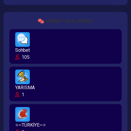
SOHBET ODALARIMIZ
Sohbet
105
YARISMA
1
⭐~TÜRKİYE~⭐