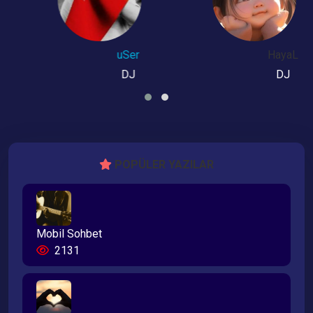
uSer
HayaL
DJ
DJ
POPÜLER YAZILAR
Mobil Sohbet
2131