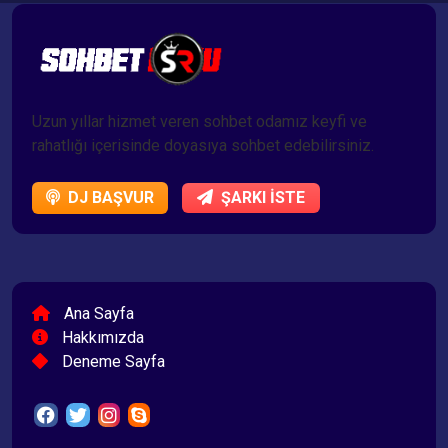
Uzun yıllar hizmet veren sohbet odamız keyfi ve
rahatlığı içerisinde doyasıya sohbet edebilirsiniz.
DJ BAŞVUR
ŞARKI İSTE
Ana Sayfa
Hakkımızda
Deneme Sayfa