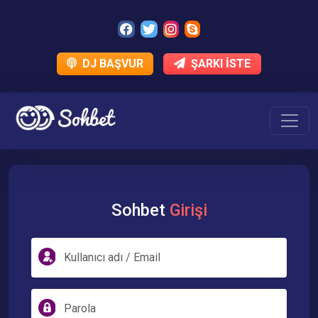
DJ BAŞVUR
ŞARKI İSTE
Sohbet
Girişi