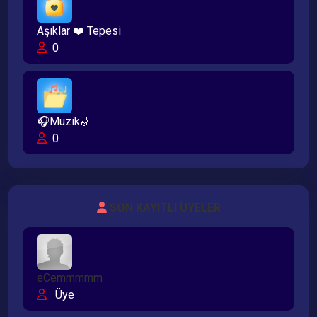
Aşıklar ❤️ Tepesi
0
🎧Muzik🎷
0
SON KAYITLI ÜYELER
eCemmmmm
Üye