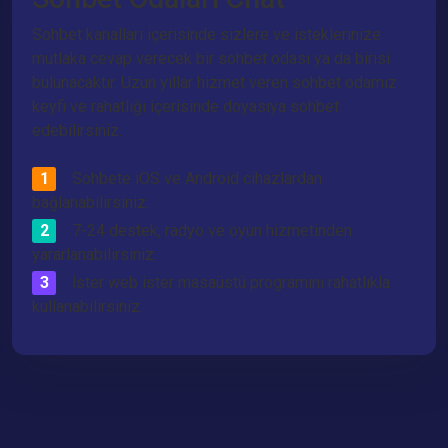
Sohbet kanalları içerisinde sizlere ve isteklerinize
mutlaka cevap verecek bir sohbet odası ya da birisi
bulunacaktır. Uzun yıllar hizmet veren sohbet odamız
keyfi ve rahatlığı içerisinde doyasıya sohbet
edebilirsiniz.
Sohbete iOS ve Android cihazlardan
bağlanabilirsiniz.
7-24 destek, radyo ve oyun hizmetinden
yararlanabilirsiniz.
İster web ister masaüstü programını rahatlıkla
kullanabilirsiniz.